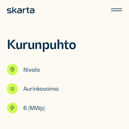
Kurunpuhto
Nivala
Aurinkovoima
6 (MWp)