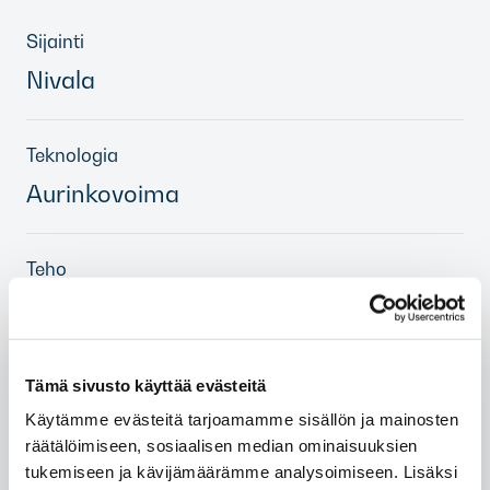
Sijainti
Nivala
Teknologia
Aurinkovoima
Teho
6 (MWp)
Vaihe
Tämä sivusto käyttää evästeitä
Kehitysvaihe
Käytämme evästeitä tarjoamamme sisällön ja mainosten
räätälöimiseen, sosiaalisen median ominaisuuksien
tukemiseen ja kävijämäärämme analysoimiseen. Lisäksi