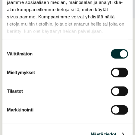
jaamme sosiaalisen median, mainosalan ja analytiikka-
alan kumppaneillemme tietoja siitä, miten käytät
sivustoamme. Kumppanimme voivat yhdistää näitä
tietoja muihin tietoihin, joita olet antanut heille tai joita on
kerätty, kun olet käyttänyt heidän palvelujaan.
Kiinnostuitko?
Suostumuksen
Välttämätön
valinta
Ota yhteyttä
Mieltymykset
Tilastot
Markkinointi
Näytä tiedot