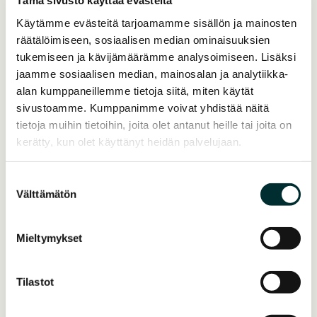
Tämä sivusto käyttää evästeitä
18 kuukautta ja varsinaisen
Käytämme evästeitä tarjoamamme sisällön ja mainosten
rakentaminen noin 24kk tarvittavien
räätälöimiseen, sosiaalisen median ominaisuuksien
tukemiseen ja kävijämäärämme analysoimiseen. Lisäksi
lupien myöntämisestä. Tämänhetkisen
jaamme sosiaalisen median, mainosalan ja analytiikka-
arvion mukaan energiantuotanto
alan kumppaneillemme tietoja siitä, miten käytät
sivustoamme. Kumppanimme voivat yhdistää näitä
Torniosta voisi siis käynnistyä vuoden
tietoja muihin tietoihin, joita olet antanut heille tai joita on
2027 aikana.
kerätty, kun olet käyttänyt heidän palvelujaan.
Suostumuksen
Välttämätön
valinta
Business Tornio Oy
Mieltymykset
Business Tornio Oy on Tornion
Tilastot
kaupungin ja paikallisien yritysten
omistama elinkeinoyhtiö, jonka