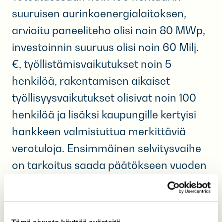
suuruisen aurinkoenergialaitoksen,
arvioitu paneeliteho olisi noin 80 MWp,
investoinnin suuruus olisi noin 60 Milj.
€, työllistämisvaikutukset noin 5
henkilöä, rakentamisen aikaiset
työllisyysvaikutukset olisivat noin 100
henkilöä ja lisäksi kaupungille kertyisi
hankkeen valmistuttua merkittäviä
verotuloja. Ensimmäinen selvitysvaihe
on tarkoitus saada päätökseen vuoden
2023 loppuun mennessä. Tarkempien
suunnitelmien, lupien ja valmistelevien
töiden arvioidaan vievän aikaa noin 12–