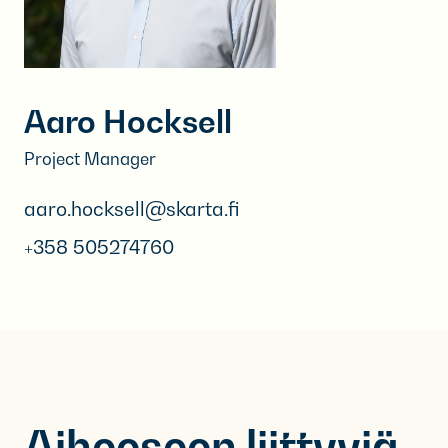
Aaro Hocksell
Project Manager
aaro.hocksell@skarta.fi
+358 505274760
Aiheeseen liittyviä