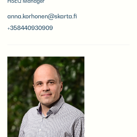
HSEQ Manager
anna.korhonen@skarta.fi
+358440930909